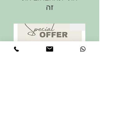
דואר מהיר עם שליח עד הבית בעלות של
שליחתו חזרה (על חשבון הלקוח/ה) או
זה
40 ש"ח, השליח יגיע עד שלושה ימים מיום
בהגעה לסטודיו
השליחה
במקרה והמוצר פגום, לאחר פניה אלינו,
ניתן לקבל זיכוי על המוצר או חלקו היחסי
sale
הפגום או להחליפו במוצר אחר, בהתאם
להסכם משותף שלנו ושל הלקוח/ה
קיט חבלים שזורים במבצע
מחיר רגיל
מחיר מבצע